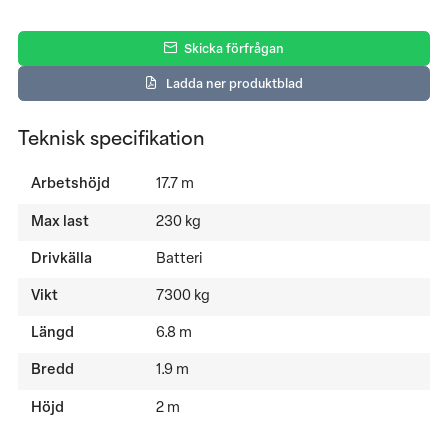
Skicka förfrågan
Ladda ner produktblad
Teknisk specifikation
Arbetshöjd
17.7 m
Max last
230 kg
Drivkälla
Batteri
Vikt
7300 kg
Längd
6.8 m
Bredd
1.9 m
Höjd
2 m