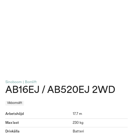
Sinoboom | Bomlift
AB16EJ / AB520EJ 2WD
Vikbomslift
Arbetshöjd
17.7 m
Max last
230 kg
Drivkälla
Batteri