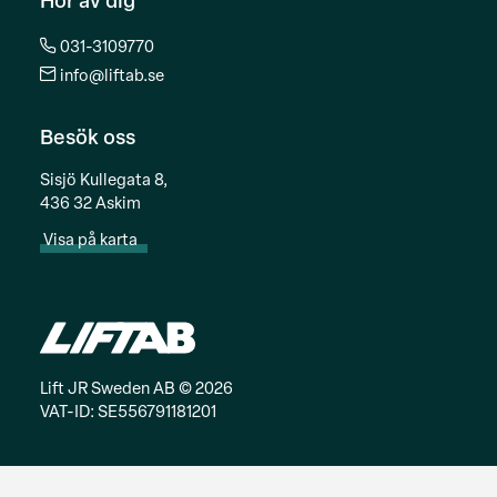
Hör av dig
031-3109770
info@liftab.se
Besök oss
Sisjö Kullegata 8,
436 32 Askim
Visa på karta
Lift JR Sweden AB © 2026
VAT-ID: SE556791181201