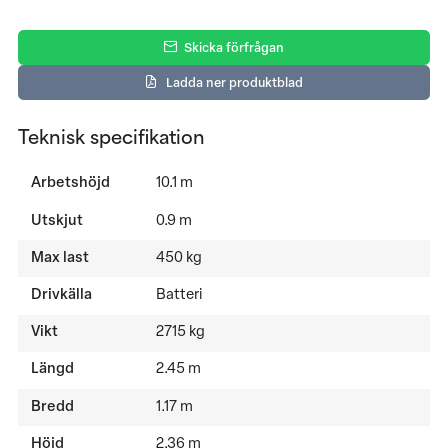
Skicka förfrågan
Ladda ner produktblad
Teknisk specifikation
Arbetshöjd
10.1 m
Utskjut
0.9 m
Max last
450 kg
Drivkälla
Batteri
Vikt
2715 kg
Längd
2.45 m
Bredd
1.17 m
Höjd
2.36 m