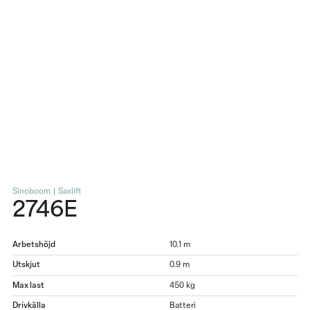
Sinoboom | Saxlift
2746E
Arbetshöjd
10.1 m
Utskjut
0.9 m
Max last
450 kg
Drivkälla
Batteri